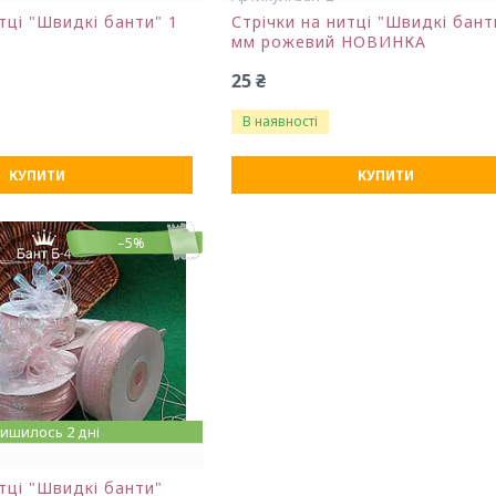
тці "Швидкі банти" 1
Стрічки на нитці "Швидкі бант
мм рожевий НОВИНКА
25 ₴
В наявності
КУПИТИ
КУПИТИ
–5%
ишилось 2 дні
итці "Швидкі банти"