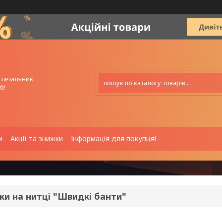
стачальник
б!
и
Акції та знижки
Інформація для покупця!
ки на нитці "Швидкі банти"