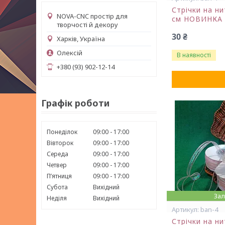
Стрічки на ни
NOVA-CNC простір для
см НОВИНКА
творчості й декору
30 ₴
Харків, Україна
Олексій
В наявності
+380 (93) 902-12-14
Графік роботи
Понеділок
09:00
17:00
Вівторок
09:00
17:00
Середа
09:00
17:00
Четвер
09:00
17:00
Пʼятниця
09:00
17:00
Субота
Вихідний
Зал
Неділя
Вихідний
ban-4
Стрічки на н