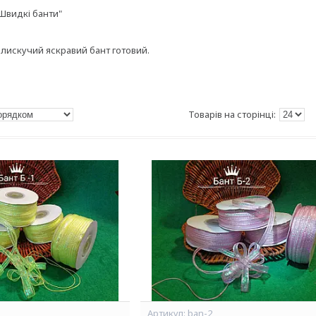
"Швидкі банти"
 блискучий яскравий бант готовий.
ban-2