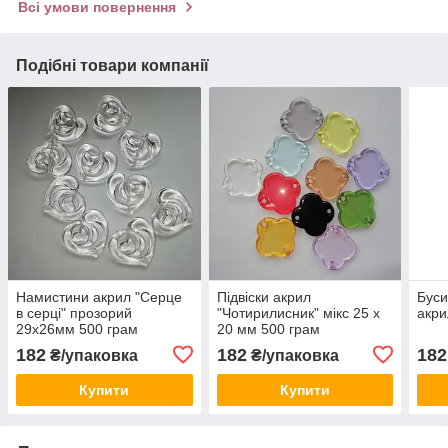
Всі умови повернення
Подібні товари компанії
Намистини акрил "Серце
Підвіски акрил
Буси
в серці" прозорий
"Чотирилисник" мікс 25 х
акри
29х26мм 500 грам
20 мм 500 грам
182
182
182
₴/упаковка
₴/упаковка
Купити
Купити