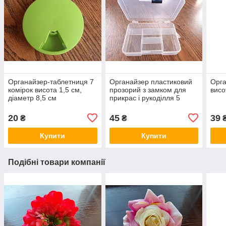
Органайзер-таблетниця 7
Органайзер пластиковий
Орга
комірок висота 1,5 см,
прозорий з замком для
висо
діаметр 8,5 см
прикрас і рукоділля 5
клітинок
20
45
39
₴
₴
Купити
Купити
Подібні товари компанії