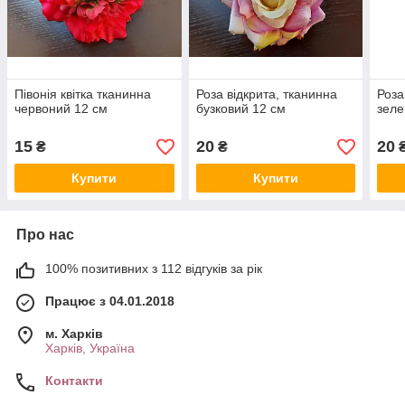
Півонія квітка тканинна
Роза відкрита, тканинна
Роза
червоний 12 см
бузковий 12 см
зеле
15
20
20
₴
₴
Купити
Купити
Про нас
100% позитивних з 112 відгуків за рік
Працює з 04.01.2018
м. Харків
Харків, Україна
Контакти