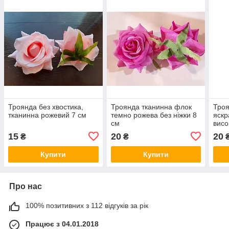
Троянда без хвостика,
Троянда тканинна флок
Троя
тканинна рожевий 7 см
темно рожева без ніжки 8
яскр
см
висо
15
20
20
₴
₴
Купити
Купити
Про нас
100% позитивних з 112 відгуків за рік
Працює з 04.01.2018