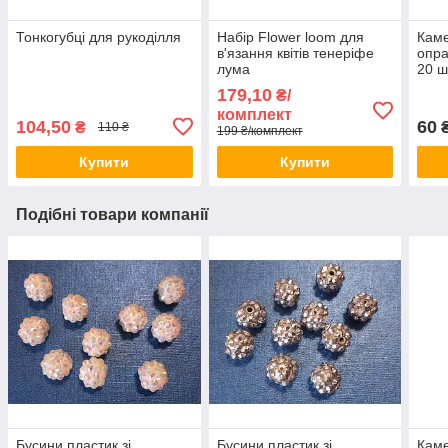
Тонкогубці для рукоділля
Набір Flower loom для
Каме
в'язання квітів тенеріфе
опра
лума
20 ш
179,10
₴/
комплект
104,50
60
₴
₴
110 ₴
199 ₴/комплект
Купити
Купити
Подібні товари компанії
Бусини пластик зі
Бусини пластик зі
Каме