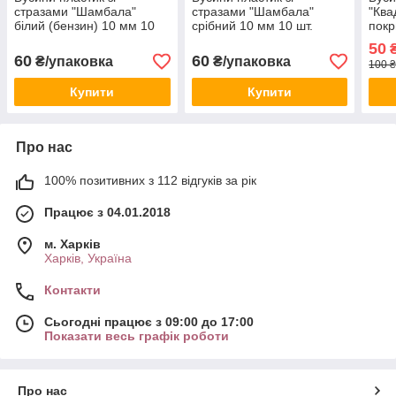
стразами "Шамбала"
стразами "Шамбала"
"Ква
білий (бензин) 10 мм 10
срібний 10 мм 10 шт.
покр
шт.
мм 5
50
₴
60
60
₴/упаковка
₴/упаковка
100 ₴
Купити
Купити
Про нас
100% позитивних з 112 відгуків за рік
Працює з 04.01.2018
м. Харків
Харків, Україна
Контакти
Сьогодні працює з 09:00 до 17:00
Показати весь графік роботи
Про нас