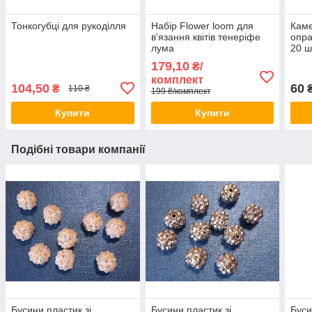
Тонкогубці для рукоділля
Набір Flower loom для
Каме
в'язання квітів тенеріфе
опра
лума
20 ш
179,10
₴/
комплект
104,50
60
₴
₴
110 ₴
199 ₴/комплект
Купити
Купити
Подібні товари компанії
Бусини пластик зі
Бусини пластик зі
Буси