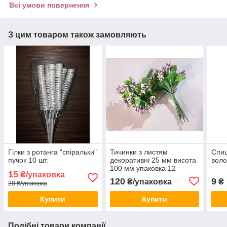
Всі умови повернення
З цим товаром також замовляють
Гілки з ротанга "спіральки"
Тичинки з листям
Спиц
пучок 10 шт.
декоративні 25 мм висота
воло
100 мм упаковка 12
15
₴/упаковка
букетів по 12 шт. бузковий
120
9
₴/упаковка
₴
20 ₴/упаковка
Купити
Купити
Подібні товари компанії