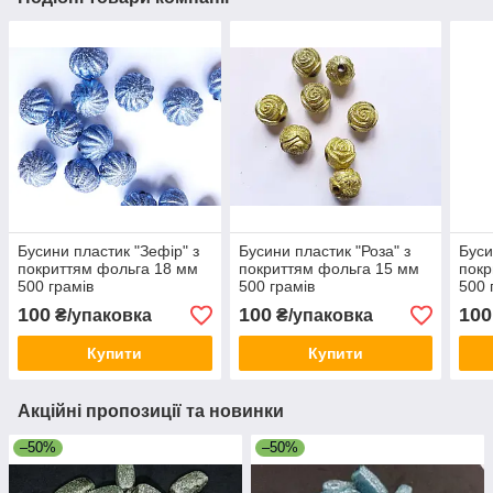
Бусини пластик "Зефір" з
Бусини пластик "Роза" з
Буси
покриттям фольга 18 мм
покриттям фольга 15 мм
покр
500 грамів
500 грамів
500 
100
100
100
₴/упаковка
₴/упаковка
Купити
Купити
Акційні пропозиції та новинки
–50%
–50%