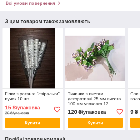
Всі умови повернення
З цим товаром також замовляють
Гілки з ротанга "спіральки"
Тичинки з листям
Спиц
пучок 10 шт.
декоративні 25 мм висота
воло
100 мм упаковка 12
15
₴/упаковка
букетів по 12 шт. бузковий
120
9
₴/упаковка
₴
20 ₴/упаковка
Купити
Купити
Подібні товари компанії