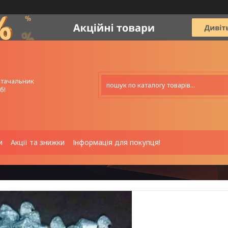
стачальник
б!
и
Акції та знижки
Інформація для покупця!