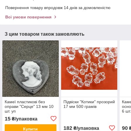
Повернення товару впродовж 14 днів за домовленістю
Всі умови повернення
З цим товаром також замовляють
Камеї пластикові без
Підвіски "Котики" прозорий
Каме
оправи "Серце" 13 мм 10
17 мм 500 грамів
осно
шт. уп
6 шт
15
₴/упаковка
182
90
₴/упаковка
₴
Купити