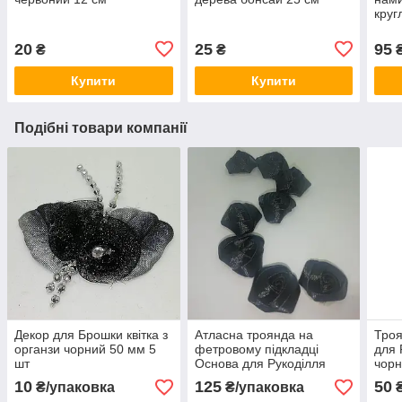
круг
20
25
95
₴
₴
Купити
Купити
Подібні товари компанії
Декор для Брошки квітка з
Атласна троянда на
Троя
органзи чорний 50 мм 5
фетровому підкладці
для 
шт
Основа для Рукоділля
чорн
Колір чорний 25 мм 50 шт
10
125
50
₴/упаковка
₴/упаковка
₴