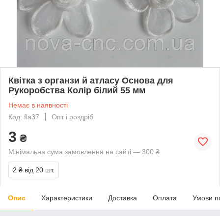
Квітка з органзи й атласу Основа для
Рукоробства Колір білий 55 мм
Немає в наявності
Код: fla37
Опт і роздріб
3
₴
Мінімальна сума замовлення на сайті — 300 ₴
2 ₴
від 20 шт.
Опис
Характеристики
Доставка
Оплата
Умови п