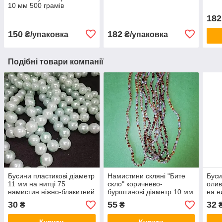
10 мм 500 грамів
182
150
182
₴/упаковка
₴/упаковка
Подібні товари компанії
Бусини пластикові діаметр
Намистини скляні "Бите
Буси
11 мм на нитці 75
скло" коричнево-
олив
намистин ніжно-блакитний
бурштинові діаметр 10 мм
на н
на нитці
30
55
32
₴
₴