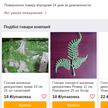
Повернення товару впродовж 14 днів за домовленістю
Всі умови повернення
Подібні товари компанії
Гілочки маленькі
Гілочки папороті маленькі
Гіло
декоративні трава 19 см
декоративні Розмір 11 см,
деко
25 шт салатовий
Паковання 25 шт Колір
Упак
салатовий
сала
18
18
22
₴/упаковка
₴/упаковка
₴
кінч
Купити
Купити