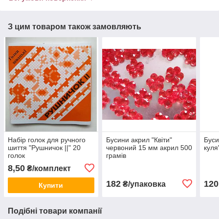
З цим товаром також замовляють
Набір голок для ручного
Бусини акрил "Квіти"
Буси
шиття "Рушничок ||" 20
червоний 15 мм акрил 500
куля
голок
грамів
8,50
₴/комплект
182
120
₴/упаковка
Купити
Подібні товари компанії