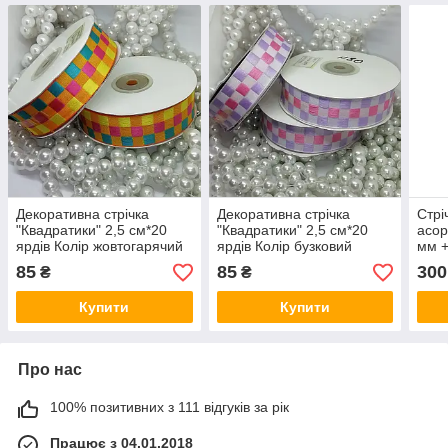
Декоративна стрічка
Декоративна стрічка
Стрі
"Квадратики" 2,5 см*20
"Квадратики" 2,5 см*20
асор
ярдів Колір жовтогарячий
ярдів Колір бузковий
мм +
85
85
300
₴
₴
Купити
Купити
Про нас
100% позитивних з 111 відгуків за рік
Працює з 04.01.2018