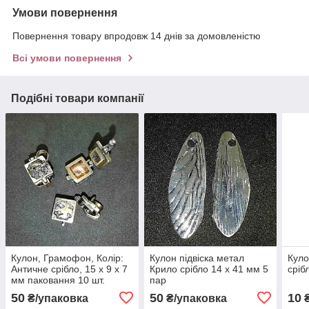
Умови повернення
Повернення товару впродовж 14 днів за домовленістю
Всі умови повернення
Подібні товари компанії
Кулон, Грамофон, Колір:
Кулон підвіска метал
Куло
Античне срібло, 15 х 9 х 7
Крило срібло 14 х 41 мм 5
сріб
мм паковання 10 шт.
пар
50
50
10
₴/упаковка
₴/упаковка