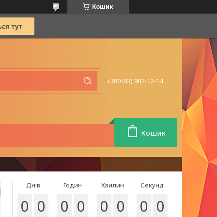
Кошик
+380 (93) 902-12-14
Кошик
Днів
Годин
Хвилин
Секунд
0
0
0
0
0
0
0
0