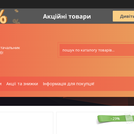
стачальник
б!
и
Акції та знижки
Інформація для покупця!
–29%