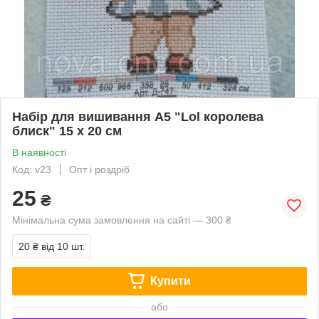
Набір для вишивання А5 "Lol королева
блиск" 15 х 20 см
В наявності
Код: v23
Опт і роздріб
25
₴
Мінімальна сума замовлення на сайті — 300 ₴
20 ₴
від 10 шт.
Купити
або