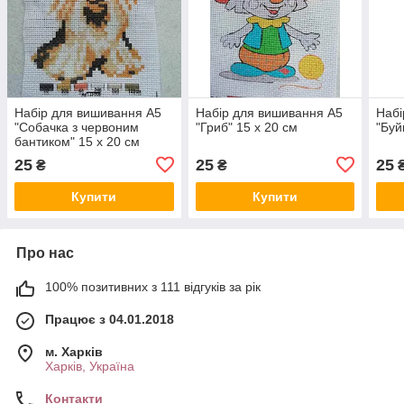
Набір для вишивання А5
Набір для вишивання А5
Набі
"Собачка з червоним
"Гриб" 15 х 20 см
"Буй
бантиком" 15 х 20 см
25
25
25
₴
₴
Купити
Купити
Про нас
100% позитивних з 111 відгуків за рік
Працює з 04.01.2018
м. Харків
Харків, Україна
Контакти