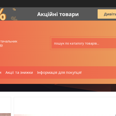
стачальник
б!
и
Акції та знижки
Інформація для покупця!