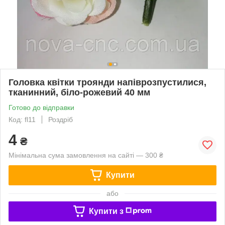
Головка квітки троянди напіврозпустилися,
тканинний, біло-рожевий 40 мм
Готово до відправки
Код: fl11
Роздріб
4
₴
Мінімальна сума замовлення на сайті — 300 ₴
Купити
або
Купити з