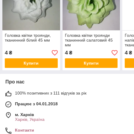
Головка квітки троянди,
Головка квітки троянди
Голо
тканинний білий 45 мм
тканинний салатовий 45
напі
мм
ткан
мм
4
4
4
₴
₴
₴
Купити
Купити
Про нас
100% позитивних з 111 відгуків за рік
Працює з 04.01.2018
м. Харків
Харків, Україна
Контакти