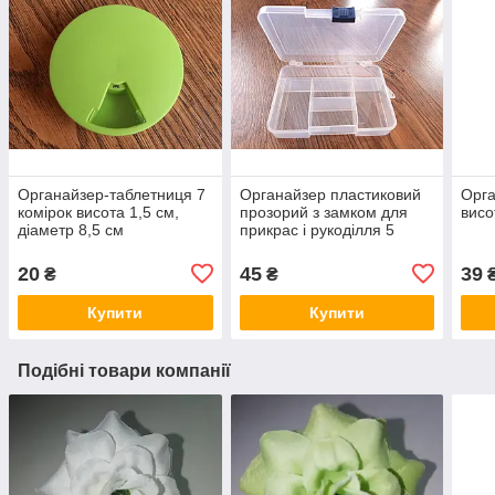
Органайзер-таблетниця 7
Органайзер пластиковий
Орга
комірок висота 1,5 см,
прозорий з замком для
висо
діаметр 8,5 см
прикрас і рукоділля 5
клітинок
20
45
39
₴
₴
Купити
Купити
Подібні товари компанії