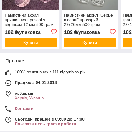
Намистини акрил
Намистини акрил "Серце
Нами
пришивних прозорі з
в серці" прозорий
гран
відтінком 12 мм 500 грам
29х26мм 500 грам
22х1
182
182
182
₴/упаковка
₴/упаковка
Купити
Купити
Про нас
100% позитивних з 111 відгуків за рік
Працює з 04.01.2018
м. Харків
Харків, Україна
Контакти
Сьогодні працює з 09:00 до 17:00
Показати весь графік роботи