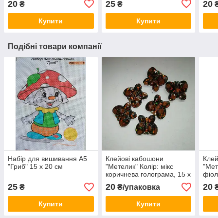
20
25
20
₴
₴
Купити
Купити
Подібні товари компанії
Набір для вишивання А5
Клейові кабошони
Клей
"Гриб" 15 х 20 см
"Метелик" Колір: мікс
"Мет
коричнева голограма, 15 х
фіол
13 мм 20 шт уп
13 м
25
20
20
₴
₴/упаковка
₴
Купити
Купити