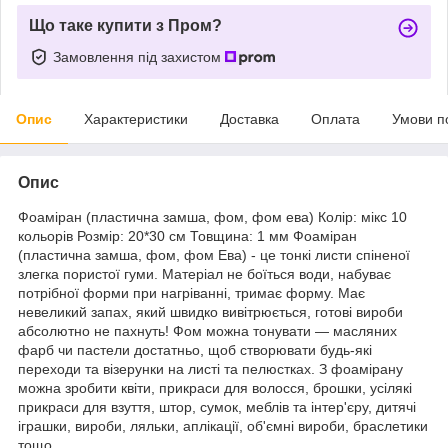
Що таке купити з Пром?
Замовлення під захистом
Опис
Характеристики
Доставка
Оплата
Умови п
Опис
Фоаміран (пластична замша, фом, фом ева) Колір: мікс 10
кольорів Розмір: 20*30 см Товщина: 1 мм Фоаміран
(пластична замша, фом, фом Ева) - це тонкі листи спіненої
злегка пористої гуми. Матеріал не боїться води, набуває
потрібної форми при нагріванні, тримає форму. Має
невеликий запах, який швидко вивітрюється, готові вироби
абсолютно не пахнуть! Фом можна тонувати ― масляних
фарб чи пастели достатньо, щоб створювати будь-які
переходи та візерунки на листі та пелюстках. З фоамірану
можна зробити квіти, прикраси для волосся, брошки, усілякі
прикраси для взуття, штор, сумок, меблів та інтер'єру, дитячі
іграшки, вироби, ляльки, аплікації, об'ємні вироби, браслетики
тощо