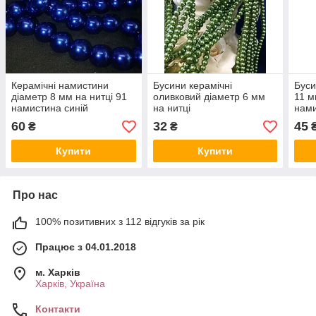
Керамічні намистини
Бусини керамічні
Буси
діаметр 8 мм на нитці 91
оливковий діаметр 6 мм
11 м
намистина синій
на нитці
нами
60
32
45
₴
₴
Купити
Купити
Про нас
100% позитивних з 112 відгуків за рік
Працює з 04.01.2018
м. Харків
Харків, Україна
Контакти