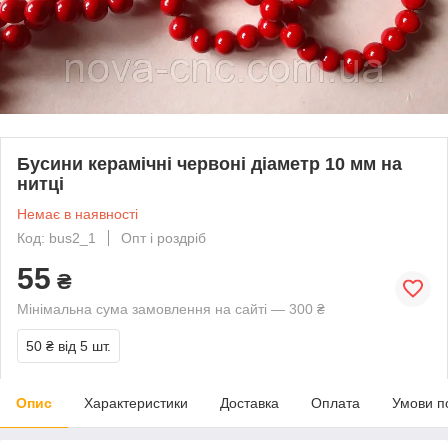
Бусини керамічні червоні діаметр 10 мм на
нитці
Немає в наявності
Код: bus2_1
Опт і роздріб
55
₴
Мінімальна сума замовлення на сайті — 300 ₴
50 ₴
від 5 шт.
Опис
Характеристики
Доставка
Оплата
Умови п