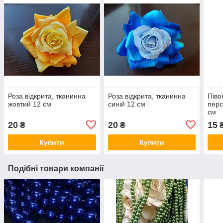
Роза відкрита, тканинна
Роза відкрита, тканинна
Піво
жовтий 12 см
синій 12 см
перс
см
20
20
15
₴
₴
Купити
Купити
Подібні товари компанії