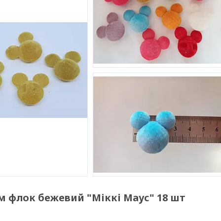
 флок бежевий "Міккі Маус" 18 шт