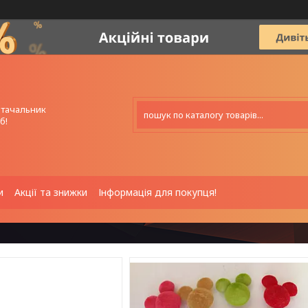
стачальник
б!
и
Акції та знижки
Інформація для покупця!