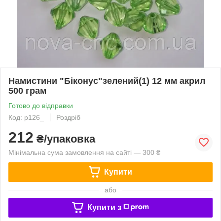
Намистини "Біконус"зелений(1) 12 мм акрил
500 грам
Готово до відправки
Код: p126_
Роздріб
212
₴/упаковка
Мінімальна сума замовлення на сайті — 300 ₴
Купити
або
Купити з