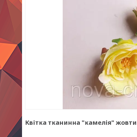
Квітка тканинна "камелія" жовти