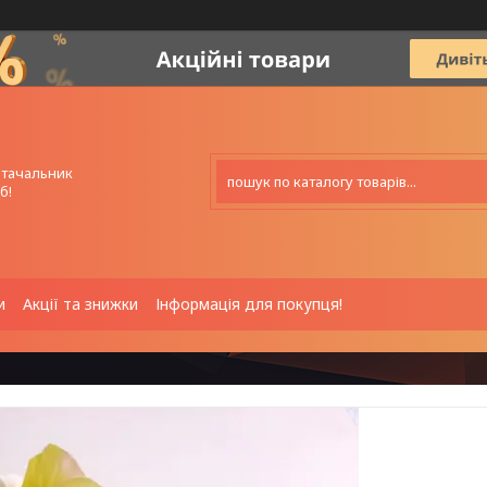
стачальник
б!
и
Акції та знижки
Інформація для покупця!