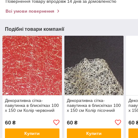
Повернення товару впродовж 14 днів за домовленістю
Всі умови повернення
Подібні товари компанії
Декоративна сітка-
Декоративна сітка-
Деко
павутинка в блискітках 100
павутинка в блискітках 100
паву
х 150 см Колір червоний
х 150 см Колір пісочний
х 15
лим
60
60
60
₴
₴
Купити
Купити