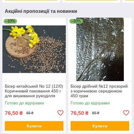
Акційні пропозиції та новинки
–10%
–10%
Бісер китайський No 12 (12/0)
Бісер дрібний №12 прозорий
Коричневий паковання 450 г
з коричневою серединкою
для вишивання рукоділля
450 грам
декору
Готово до відправки
Готово до відправки
76,50
76,50
₴
₴
85 ₴
85 ₴
Купити
Купити