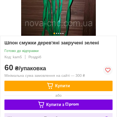
Шпон смужки дерев'яні закручені зелені
Готово до відправки
Код: kam5
Роздріб
60
₴/упаковка
Мінімальна сума замовлення на сайті — 300 ₴
Купити
або
Купити з