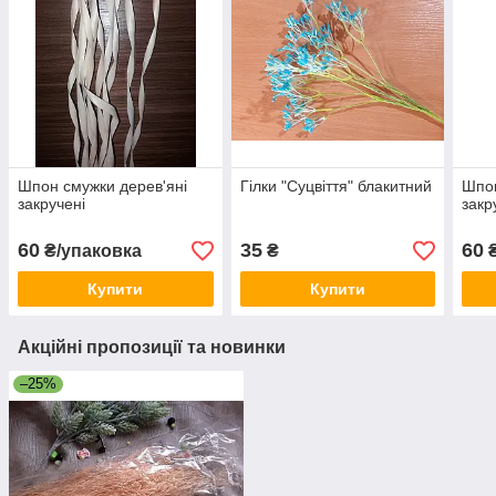
Шпон смужки дерев'яні
Гілки "Суцвіття" блакитний
Шпон
закручені
закр
60
35
60
₴/упаковка
₴
₴
Купити
Купити
Акційні пропозиції та новинки
–25%