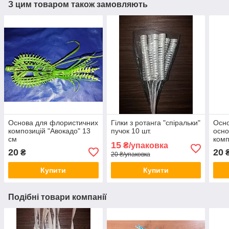
З цим товаром також замовляють
Основа для флористичних
Гілки з ротанга "спіральки"
Осно
композицій "Авокадо" 13
пучок 10 шт.
осно
см
комп
15
₴/упаковка
20
20
₴
20 ₴/упаковка
Купити
Купити
Подібні товари компанії