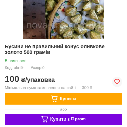
Бусини не правильний конус оливкове
золото 500 грамів
В наявності
Код: akril9
Роздріб
100
₴/упаковка
Мінімальна сума замовлення на сайті — 300 ₴
Купити
або
Купити з