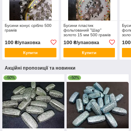
Бусини конус срібло 500
Бусини пластик
Буси
грамів
фольгований "Шар"
фоль
золото 15 мм 500 грамів
золо
грам
100
100
100
₴/упаковка
₴/упаковка
Купити
Купити
Акційні пропозиції та новинки
–50%
–50%