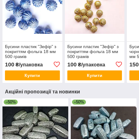
Бусини пластик "Зефір" з
Бусини пластик "Зефір" з
Буси
покриттям фольга 18 мм
покриттям фольга 18 мм
чорн
500 грамів
500 грамів
мм 5
100
100
150
₴/упаковка
₴/упаковка
Купити
Купити
Акційні пропозиції та новинки
–50%
–50%